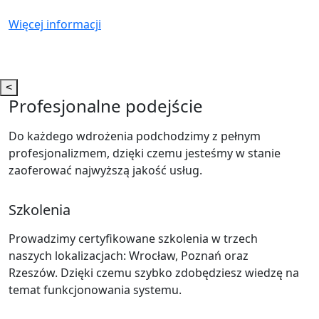
Więcej informacji
<
Profesjonalne podejście
Spełniamy każde wymagania
Do każdego wdrożenia podchodzimy z pełnym
Rozwiązania WORKPLAN są zaprojektowane tak aby
profesjonalizmem, dzięki czemu jesteśmy w stanie
spełnić wymagania firm lub działów zarządzających
zaoferować najwyższą jakość usług.
projektami.
Szkolenia
Produkcja dostosowana
Prowadzimy certyfikowane szkolenia w trzech
Dedykowane, łatwe w użyciu narzędzia szacowania,
naszych lokalizacjach: Wrocław, Poznań oraz
wyceniania, harmonogramowania, rejestracji czasu
Rzeszów. Dzięki czemu szybko zdobędziesz wiedzę na
pracy, śledzenia rzeczywistych kosztów dla firm z
temat funkcjonowania systemu.
branż motoryzacyjnych, lotniczych, okrętowych,
maszynowych, czy projektowych.