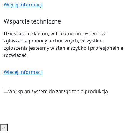
Więcej informacji
Więcej informacji
Wsparcie techniczne
Zarządzanie projektami
Dzięki autorskiemu, wdrożonemu systemowi
zgłaszania pomocy technicznych, wszystkie
Posiadamy dedykowane, łatwe u użyciu, narzędzia do
zgłoszenia jesteśmy w stanie szybko i profesjonalnie
szacowania, wyceny, harmonogramowania,
rozwiązać.
rejestracji czasu pracy, śledzenia rzeczywistych
kosztów produkcji, prototypów, modeli, wzorów,
narzędzi, zespołów, podzespołów zamawianych,
Więcej informacji
sprzętu, podwykonawstwa i produkcji małoseryjnej.
Więcej informacji
>