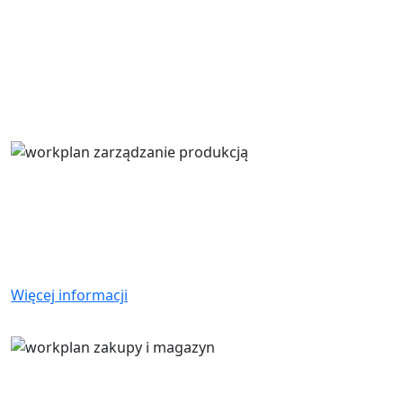
Zarządzanie produkcją
oprogramowanie do zarządzania zleceniami,
dedykowane szczególnie dla warsztatów
produkcyjnych.
Więcej informacji
Zakupy i magazyn
Niezbędne funkcje do zarządzania procesem