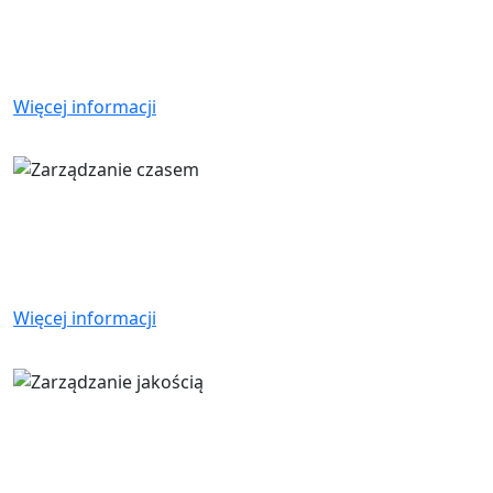
zakupowym oraz raporty i śledzenie pozycji
magazynowych.
Więcej informacji
Zarządzanie czasem
Zbieranie danych w czasie rzeczywistym, aby
rejestrować czas pracy maszyn i pracowników.
Więcej informacji
Zarządzanie jakością
Zintegrowany moduł, który pozwala spełnić wymagania
norm ISO w zakresie ciągłego doskonalenia.