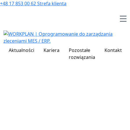
+48 17 853 00 62
Strefa klienta
Zapytaj o ofertę
+48 17 853 00 62
Zgłoś problem techniczny
Strefa klienta
Bezpłatne konsultacje WORKPLAN
Aktualności
Kariera
Pozostałe
Kontakt
rozwiązania