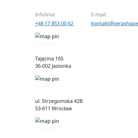
Infolinia:
E-mail:
+48 17 853 00 62
kontakt@verashap
RZESZÓW
Tajęcina 105
36-002 Jasionka
WROCŁAW
ul. Strzegomska 42B
53-611 Wrocław
POZNAŃ