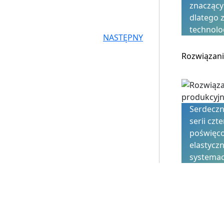
znaczący
dlatego 
technolo
NASTĘPNY
Rozwiązan
Serdeczn
serii cz
poświęco
elastycz
systemac