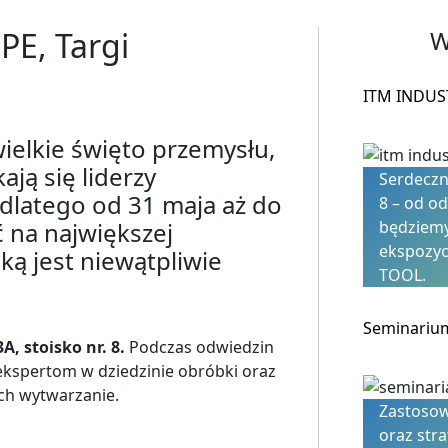
E, Targi
W
ITM INDUS
elkie święto przemysłu,
ają się liderzy
Serdeczni
 dlatego od 31 maja aż do
8 – od od
 na największej
będziemy
ekspozyc
ką jest niewątpliwie
TOOL.
Seminarium
3A, stoisko nr. 8.
Podczas odwiedzin
kspertom w dziedzinie obróbki oraz
h wytwarzanie.
Zastosow
oraz str