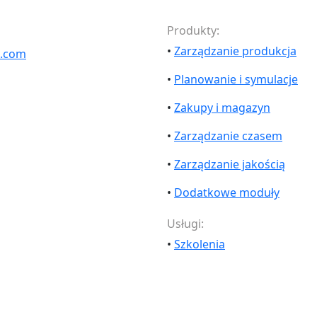
Produkty:
•
Zarządzanie produkcja
e.com
•
Planowanie i symulacje
•
Zakupy i magazyn
•
Zarządzanie czasem
•
Zarządzanie jakością
•
Dodatkowe moduły
Usługi:
•
Szkolenia